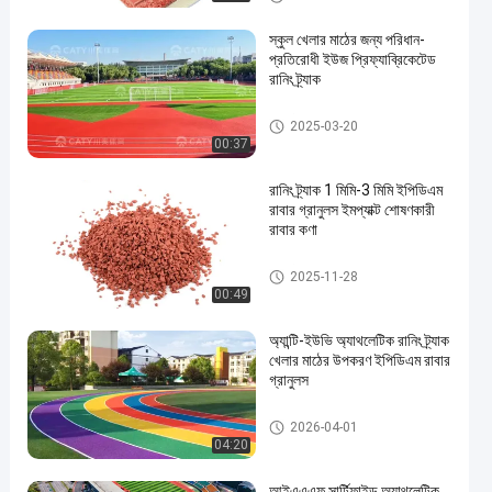
স্কুল খেলার মাঠের জন্য পরিধান-
প্রতিরোধী ইউজ প্রিফ্যাব্রিকেটেড
রানিং ট্র্যাক
স্পোর্টস রাবারের মেঝে
2025-03-20
00:37
en
রানিং ট্র্যাক 1 মিমি-3 মিমি ইপিডিএম
রাবার গ্রানুলস ইমপ্যাক্ট শোষণকারী
রাবার কণা
স্পোর্টস রাবারের মেঝে
2025-11-28
00:49
অ্যান্টি-ইউভি অ্যাথলেটিক রানিং ট্র্যাক
খেলার মাঠের উপকরণ ইপিডিএম রাবার
গ্রানুলস
রানিং ট্র্যাক ইনস্টলেশন
2026-04-01
04:20
আইএএএফ সার্টিফাইড অ্যাথলেটিক