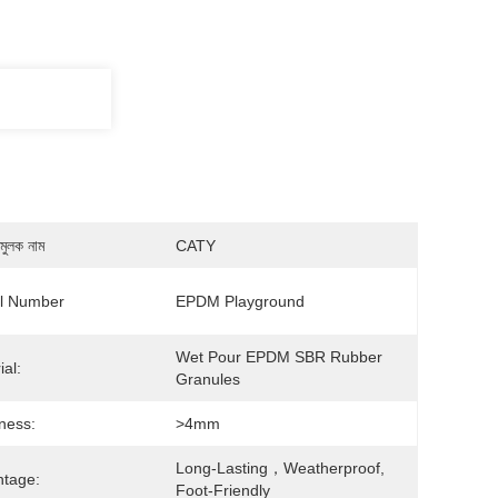
মুলক নাম
CATY
l Number
EPDM Playground
Wet Pour EPDM SBR Rubber 
ial:
Granules
ness:
>4mm
Long-Lasting，Weatherproof, 
tage:
Foot-Friendly