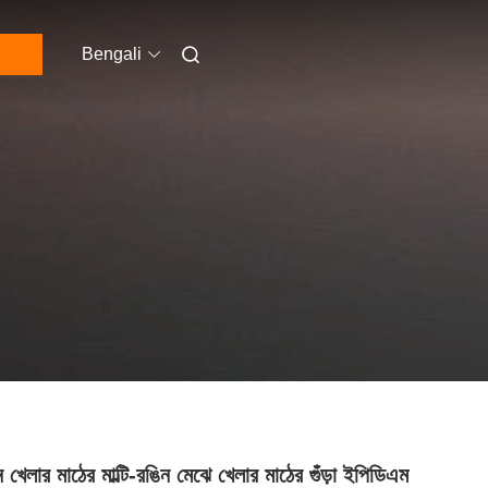
Bengali
গন খেলার মাঠের মাল্টি-রঙিন মেঝে খেলার মাঠের গুঁড়া ইপিডিএম