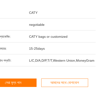
CATY
negotiable
্ড প্যাকেজিং:
CATY bags or customized
ময়ের:
15-25days
শোধ পদ্ধতি:
L/C,D/A,D/P,T/T,Western Union,MoneyGram
সেরা মূল্য পান
আমাদের সাথে যোগাযোগ