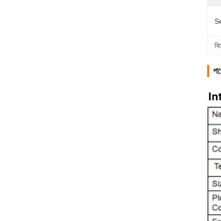
Se
বি
পণ্