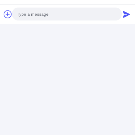
Photo
Video Call
Audio Call