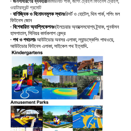
· জনসাধারণের ব্যবহারঃ
কমিউনিটি পার্ক, জগিং ট্রেইল ফিটনেস ট্রেইল,
আমাদের সম্পর্কে
ওয়াটারফ্রন্ট প্রমোট
· বাণিজ্যিক ও বিনোদনমূলক স্থানঃ
রিসর্ট ও হোটেল, থিম পার্ক, শপিং মল
কারখানা ভ্রমণ
ফিটনেস জোন
· বিশেষায়িত অ্যাপ্লিকেশনঃ
হুইলচেয়ার অ্যাক্সেসযোগ্য ট্র্যাক, পুনর্বাসন
মান নিয়ন্ত্রণ
হাসপাতাল, সিনিয়র কার্যকলাপ কেন্দ্র
· পথ ও পথচলাঃ
আউটডোর অবসর এলাকা, ল্যান্ডস্কেপিং পাথওয়ে,
যোগাযোগ করুন
আউটডোর ফিটনেস এলাকা, সাইকেল পথ ইত্যাদি
.
খবর
এখন চ্যাট
স্পোর্টস রাবারের মেঝে
খেলার মাঠের রাবার মেঝে
ফিটনেস রাবার মেঝে