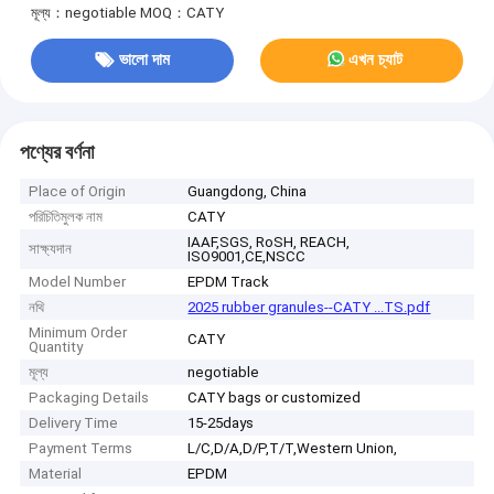
মূল্য：negotiable
MOQ：CATY
ভালো দাম
এখন চ্যাট
পণ্যের বর্ণনা
Place of Origin
Guangdong, China
পরিচিতিমুলক নাম
CATY
IAAF,SGS, RoSH, REACH,
সাক্ষ্যদান
ISO9001,CE,NSCC
Model Number
EPDM Track
নথি
2025 rubber granules--CATY ...TS.pdf
Minimum Order
CATY
Quantity
মূল্য
negotiable
Packaging Details
CATY bags or customized
Delivery Time
15-25days
Payment Terms
L/C,D/A,D/P,T/T,Western Union,
Material
EPDM