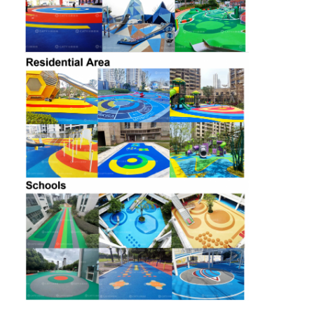
EPDM রাবার গ্রানুলস
বাণিজ্যিক কাঁচা মেঝে
একসাথে বাঁধা রাবার প্যাভেলার
কৃত্রিম ঘাস infill
এসবিআর রাবার কণিকা
পিইউ বাইন্ডার
কৃত্রিম ঘাস
রানিং ট্র্যাক ইনস্টলেশন