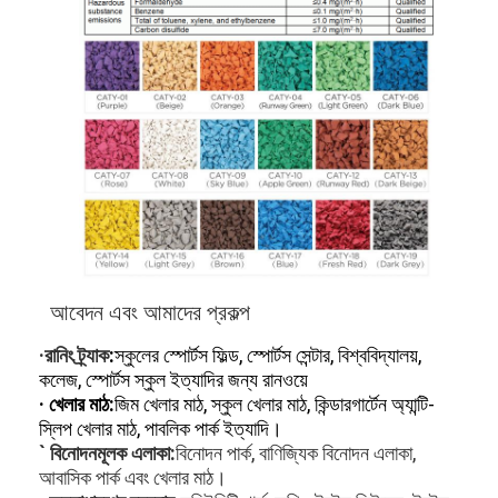
আবেদন এবং আমাদের প্রকল্প
·
রানিং ট্র্যাক
:
স্কুলের স্পোর্টস ফিল্ড, স্পোর্টস সেন্টার, বিশ্ববিদ্যালয়,
বাড়ি
কলেজ, স্পোর্টস স্কুল ইত্যাদির জন্য রানওয়ে
· খেলার মাঠ:
জিম খেলার মাঠ, স্কুল খেলার মাঠ, কিন্ডারগার্টেন অ্যান্টি-
পণ্য
স্লিপ খেলার মাঠ, পাবলিক পার্ক ইত্যাদি।
` বিনোদনমূলক এলাকা
:
বিনোদন পার্ক, বাণিজ্যিক বিনোদন এলাকা,
ভিডিও
আবাসিক পার্ক এবং খেলার মাঠ।