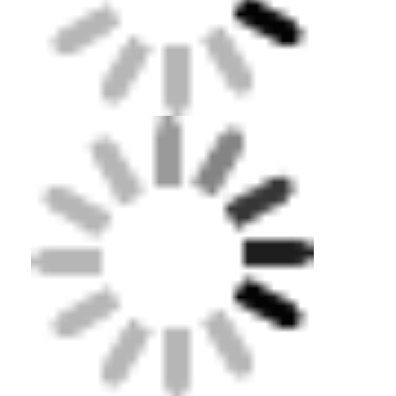
EPDM রাবার গ্রানুলস
বাণিজ্যিক কাঁচা মেঝে
প্রিমিয়াম ইপিডিএম গ্রানুলস
একসাথে বাঁধা রাবার প্যাভেলার
কৃত্রিম ঘাস infill
এসবিআর রাবার কণিকা
পিইউ বাইন্ডার
কৃত্রিম ঘাস
রানিং ট্র্যাক ইনস্টলেশন