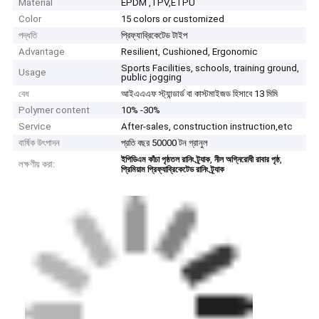
Material
EPDM ,TPV,ETPU
Color
15 colors or customized
পদ্ধতি
প্রিফ্যাব্রিকেটেড টাইপ
Advantage
Resilient, Cushioned, Ergonomic
Sports Facilities, schools, training ground,
Usage
public jogging
বেধ
আইএএএফ স্ট্যান্ডার্ড বা কাস্টমাইজড হিসাবে 13 মিমি
Polymer content
10% -30%
Service
After-sales, construction instruction,etc
বার্ষিক উৎপাদন
প্রতি বছর 50000 টন গ্রানুল
,
,
ইপিডিএম কাঁচা পৃষ্ঠতল রানিং ট্র্যাক
নীল অগ্নিরোধী রাবার পৃষ্ঠ
লক্ষণীয় করা:
প্রিমিয়াম প্রিফ্যাব্রিকেটেড রানিং ট্র্যাক