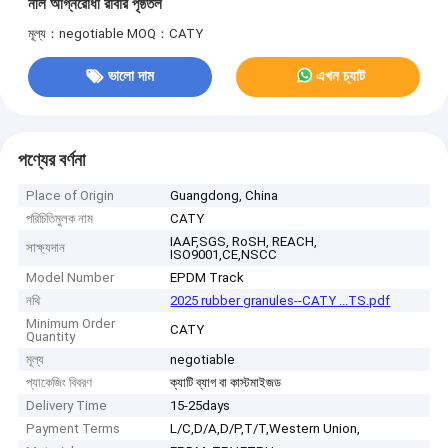
নীল অগ্নিরোধী রাবার পৃষ্ঠতল
মূল্য：negotiable
MOQ：CATY
ভালো দাম
এখন চ্যাট
পণ্যের বর্ণনা
Place of Origin
Guangdong, China
পরিচিতিমুলক নাম
CATY
IAAF,SGS, RoSH, REACH,
সাক্ষ্যদান
ISO9001,CE,NSCC
Model Number
EPDM Track
নথি
2025 rubber granules--CATY ...TS.pdf
Minimum Order
CATY
Quantity
মূল্য
negotiable
প্যাকেজিং বিবরণ
ক্যাটি ব্যাগ বা কাস্টমাইজড
Delivery Time
15-25days
Payment Terms
L/C,D/A,D/P,T/T,Western Union,