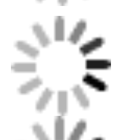
বাড়ি
পণ্য
ভিডিও