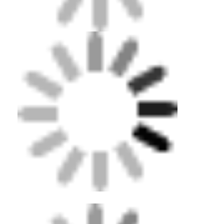
EPDM রাবার গ্রানুলস
বাণিজ্যিক কাঁচা মেঝে
ইপিডিএম গ্রানুল একটি উচ্চ-পারফরম্যান্স সিন্থেটিক উপাদান যা রানিং
একসাথে বাঁধা রাবার প্যাভেলার
ট্র্যাক নির্মাণে ব্যাপকভাবে ব্যবহৃত হয়।তাদের ব্যতিক্রমী শারীরিক
এবং রাসায়নিক বৈশিষ্ট্যগুলির কারণে ট্র্যাকের পৃষ্ঠের জন্য তাদের সেরা
কৃত্রিম ঘাস infill
পছন্দগুলির মধ্যে একটি করে তোলে.
এসবিআর রাবার কণিকা
পারমিটেবল
রানিং ট্র্যাক বিভিন্ন ধরণের শ্রেণীবদ্ধ করা যেতে পারে, সহ
রানিং ট্র্যাক
পূর্ণ খাঁটি রানিং ট্র্যাক
স্যান্ডউইচ সিস্টেম রানিং ট্র্যাক
,
,
,
পিইউ বাইন্ডার
প্রিফ্যাব্রিকেটেড রানিং ট্র্যাক
এবং
.
প্রতিটি প্রকার বিভিন্ন ক্রীড়া
প্রয়োজনের জন্য সর্বোত্তম কার্যকারিতা, স্থায়িত্ব এবং কর্মক্ষমতা
কৃত্রিম ঘাস
অর্জনের জন্য অনন্য উপায়ে ইপিডিএম গ্রানুলগুলি ব্যবহার করে।
রানিং ট্র্যাক ইনস্টলেশন
আমাদের ট্র্যাক সম্পর্কে আরও জানতে, বিস্তারিত তথ্য পেতে দয়া করে
উপরের লিঙ্কে ক্লিক করুন অথবা আরও বিস্তৃত পণ্য আবিষ্কার
করতে আমাদের হোমপেজে যান।