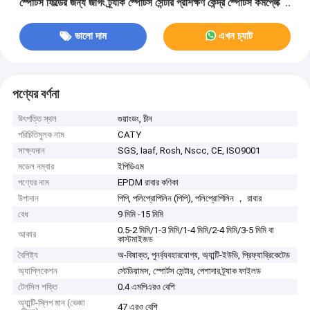
স্পোর্টস ফিল্ডের জন্য জগিং ট্র্যাক স্পোর্টস সেন্টার প্রশিক্ষণ কেন্দ্র স্পোর্টস কমপ্লেক্স
স্পোর্টস ক্লাব
ভালো দাম
এখন চ্যাট
পণ্যের বর্ণনা
উৎপত্তি স্থল
গুয়াংডং, চীন
পরিচিতিমুলক নাম
CATY
সাক্ষ্যদান
SGS, Iaaf, Rosh, Nscc, CE, ISO9001
মডেল নম্বার
ইপিডিএম
পণ্যের নাম
EPDM রাবার কণিকা
উপাদান
পিপি, পলিপ্রোপিলিন (পিপি), পলিপ্রোপিলিন ， রাবার
বেধ
9 মিমি -15 মিমি
0.5-2 মিমি/1-3 মিমি/1-4 মিমি/2-4 মিমি/3-5 মিমি বা
আকার
কাস্টমাইজড
বৈশিষ্ট্য
অ-বিষাক্ত, পুনর্ব্যবহারযোগ্য, অ্যান্টি-ইউভি, প্রিফ্যাব্রিকেটেড
অ্যাপ্লিকেশন
স্টেডিয়ামস, স্পোর্টস সেন্টার, পেশাদার ট্র্যাক ফাইলড
টেনসিল শক্তি
0.4 এমপিএরও বেশি
অ্যান্টি-স্লিপ মান (ভেজা
47 এরও বেশি