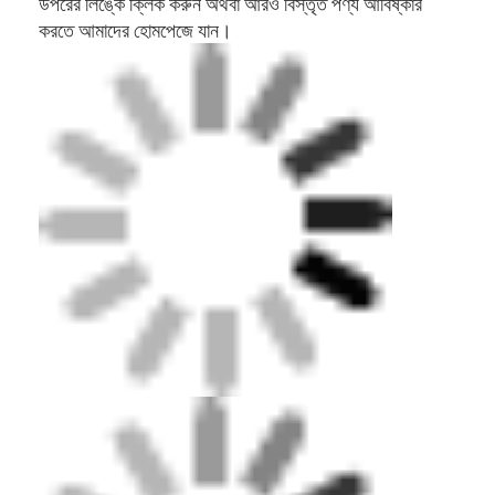
গবেষণা ও উন্নয়ন, উৎপাদন,
ব্যবসায়ের ধরন
বিপণন এবং বিক্রয় একীভূত করা
1প্রিমিয়াম ইপিডিএম
কাঁচামালের গ্রানুল, ইটিপিআর
গ্রানুল, টিপিই গ্রানুল,
পুনর্ব্যবহৃত এসবিআর গ্রানুল;
2সিন্থেটিক রাবারের রানিং
ট্র্যাক, অর্ধ-পরিশোধিত রানিং
ট্র্যাক, অর্ধ-পরিশোধিত কোর্ট;
প্রধান পণ্য
3. ইনডোর এবং আউটডোর
রাবার ম্যাট এবং রোলস, এবং
প্যানেল কোর্ট;
4. ক্রীড়া ক্ষেত্র, ফিটনেস
ভেন্যু, পৌরসভা পথ, স্কুল
ব্যবস্থা, কৃত্রিম ঘাস ব্যবস্থা
এবং প্রশিক্ষণ ব্যবস্থার জন্য
কাস্টমাইজড সমাধান।
সিই, এসজিএস
আইএএএফ,