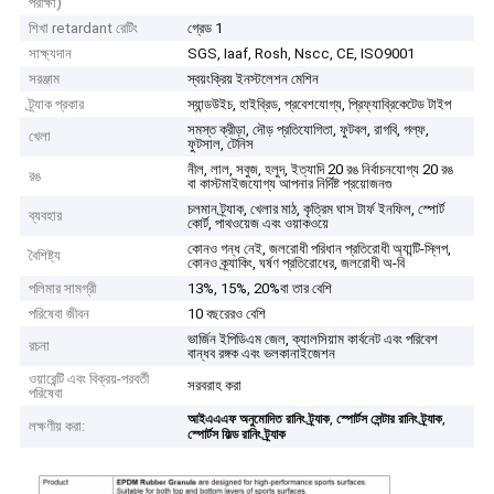
পরীক্ষা)
শিখা retardant রেটিং
গ্রেড 1
সাক্ষ্যদান
SGS, Iaaf, Rosh, Nscc, CE, ISO9001
সরঞ্জাম
স্বয়ংক্রিয় ইনস্টলেশন মেশিন
ট্র্যাক প্রকার
স্যান্ডউইচ, হাইব্রিড, প্রবেশযোগ্য, প্রিফ্যাব্রিকেটেড টাইপ
সমস্ত ক্রীড়া, দৌড় প্রতিযোগিতা, ফুটবল, রাগবি, গল্ফ,
খেলা
ফুটসাল, টেনিস
নীল, লাল, সবুজ, হলুদ, ইত্যাদি 20 রঙ নির্বাচনযোগ্য 20 রঙ
রঙ
বা কাস্টমাইজযোগ্য আপনার নির্দিষ্ট প্রয়োজনগু
চলমান ট্র্যাক, খেলার মাঠ, কৃত্রিম ঘাস টার্ফ ইনফিল, স্পোর্ট
ব্যবহার
কোর্ট, পাথওয়েজ এবং ওয়াকওয়ে
কোনও গন্ধ নেই, জলরোধী পরিধান প্রতিরোধী অ্যান্টি-স্লিপ,
বৈশিষ্ট্য
কোনও ক্র্যাকিং, ঘর্ষণ প্রতিরোধের, জলরোধী অ-বি
পলিমার সামগ্রী
13%, 15%, 20%বা তার বেশি
পরিষেবা জীবন
10 বছরেরও বেশি
ভার্জিন ইপিডিএম জেল, ক্যালসিয়াম কার্বনেট এবং পরিবেশ
রচনা
বান্ধব রঙ্গক এবং ভলকানাইজেশন
ওয়ারেন্টি এবং বিক্রয়-পরবর্তী
সরবরাহ করা
পরিষেবা
,
,
আইএএএফ অনুমোদিত রানিং ট্র্যাক
স্পোর্টস সেন্টার রানিং ট্র্যাক
লক্ষণীয় করা:
স্পোর্টস ফিল্ড রানিং ট্র্যাক