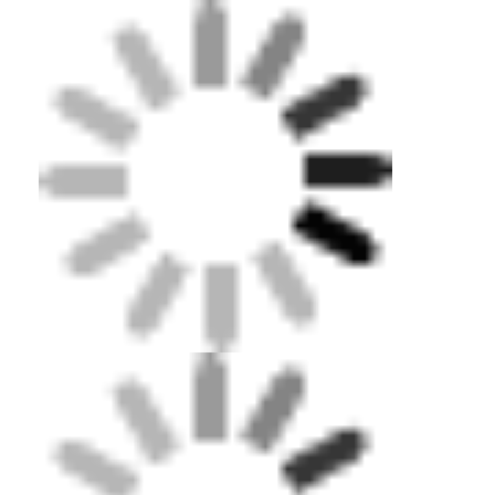
বাড়ি
পণ্য
ভিডিও