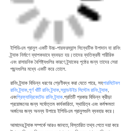
কোম্পানির প্রোফাইল
একটি বিশ্বমানের সরবরাহকারী
এবং পেশাদার প্রস্তুতকারক
খেলাধুলার পৃষ্ঠতল উপকরণ এবং
রাবার মেঝে