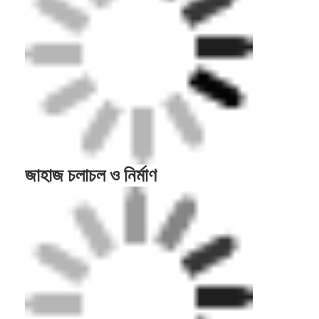
সার্টিফিকেশন
এবং এনএসসিসি
30সম্পূর্ণ স্বয়ংক্রিয় উৎপাদন
উদ্ভিদ ক্ষেত্র
লাইন সহ.000 বর্গ মিটার
50৫ হাজার টন রাবার গ্রানুলেট
বার্ষিক উৎপাদন
এবং ৫ মিলিয়ন বর্গমিটার রাবার
ম্যাট ও রোল।
ট্র্যাক
২০২২ প্রশান্ত
মহাসাগরীয় দ্বীপপুঞ্জ গেমস,
টোগোর কেগু স্টেডিয়াম,
তাইওয়ান হাই-স্পিড রেল,
প্রধান প্রকল্প
২০২১ শান্তু এশিয়ান ইয়ুথ
গেমস, ২০২১ শানসি জাতীয়
গেমস, শেনজেন ইউনিভার্সিয়াড
এবং ২০১০ গুয়াংজু এশিয়ান
গেমস।