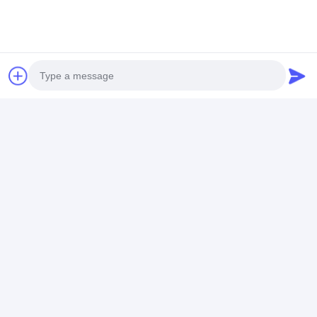
Photo
Video Call
Audio Call