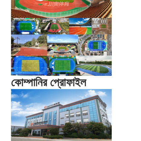
আমাদের সম্পর্কে
কারখানা ভ্রমণ
মান নিয়ন্ত্রণ
যোগাযোগ করুন
খবর
এখন চ্যাট
কোম্পানির প্রোফাইল
স্পোর্টস রাবারের মেঝে
খেলার মাঠের রাবার মেঝে
ফিটনেস রাবার মেঝে