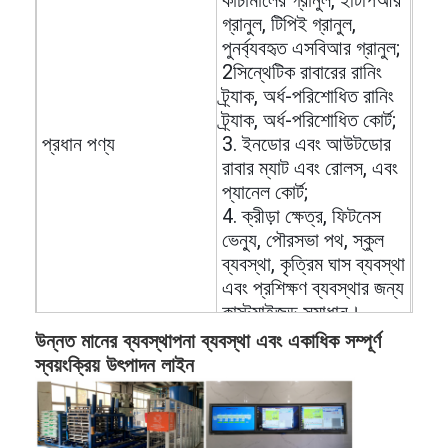
কাঁচামালের গ্রানুল, ইটিপিআর
গ্রানুল, টিপিই গ্রানুল,
পুনর্ব্যবহৃত এসবিআর গ্রানুল;
2সিন্থেটিক রাবারের রানিং
ট্র্যাক, অর্ধ-পরিশোধিত রানিং
ট্র্যাক, অর্ধ-পরিশোধিত কোর্ট;
প্রধান পণ্য
3. ইনডোর এবং আউটডোর
রাবার ম্যাট এবং রোলস, এবং
প্যানেল কোর্ট;
4. ক্রীড়া ক্ষেত্র, ফিটনেস
ভেন্যু, পৌরসভা পথ, স্কুল
ব্যবস্থা, কৃত্রিম ঘাস ব্যবস্থা
এবং প্রশিক্ষণ ব্যবস্থার জন্য
কাস্টমাইজড সমাধান।
উন্নত মানের ব্যবস্থাপনা ব্যবস্থা এবং একাধিক সম্পূর্ণ
আইএএএফ, টিইউভি,
সার্টিফিকেশন
সিই, এসজিএস
স্বয়ংক্রিয় উৎপাদন লাইন
আইএসও,
এবং এনএসসিসি
30সম্পূর্ণ স্বয়ংক্রিয় উৎপাদন
উদ্ভিদ ক্ষেত্র
লাইন সহ.000 বর্গ মিটার