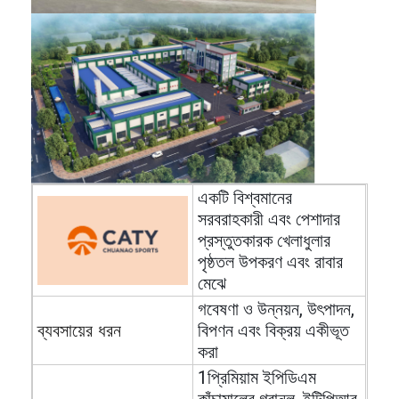
EPDM রাবার গ্রানুলস
বাণিজ্যিক কাঁচা মেঝে
একসাথে বাঁধা রাবার প্যাভেলার
কৃত্রিম ঘাস infill
এসবিআর রাবার কণিকা
একটি বিশ্বমানের
পিইউ বাইন্ডার
সরবরাহকারী এবং পেশাদার
প্রস্তুতকারক খেলাধুলার
কৃত্রিম ঘাস
পৃষ্ঠতল উপকরণ এবং রাবার
মেঝে
রানিং ট্র্যাক ইনস্টলেশন
গবেষণা ও উন্নয়ন, উৎপাদন,
বিপণন এবং বিক্রয় একীভূত
ব্যবসায়ের ধরন
করা
1প্রিমিয়াম ইপিডিএম