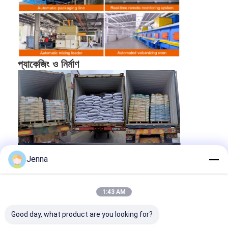
50৫ হাজার টন রাবার
বার্ষিক উৎপাদন
গ্রানুলেট এবং ৫ মিলিয়ন বর্গ
মিটার রাবার ম্যাট ও রোল।
ট্র্যাক
২০২২ প্রশান্ত
মহাসাগরীয় দ্বীপপুঞ্জ গেমস,
প্যাকেজিং ও নির্মাণ
টোগোর কেগু স্টেডিয়াম,
তাইওয়ান হাই-স্পিড রেল,
প্রধান প্রকল্প
২০২১ সালে শান্তু এশিয়ান
ইয়ুথ গেমস, ২০২১ সালে
শানসি জাতীয় গেমস, শেনজেন
ইউনিভার্সিয়াড এবং ২০১০
সালে গুয়াংজু এশিয়ান গেমস।
Jenna
1:43 AM
Good day, what product are you looking for?