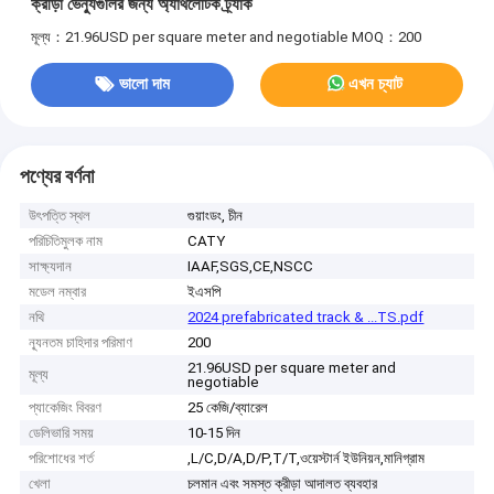
ক্রীড়া ভেন্যুগুলির জন্য অ্যাথলেটিক ট্র্যাক
মূল্য：21.96USD per square meter and negotiable
MOQ：200
ভালো দাম
এখন চ্যাট
পণ্যের বর্ণনা
উৎপত্তি স্থল
গুয়াংডং, চীন
পরিচিতিমুলক নাম
CATY
সাক্ষ্যদান
IAAF,SGS,CE,NSCC
মডেল নম্বার
ইএসপি
নথি
2024 prefabricated track & ...TS.pdf
ন্যূনতম চাহিদার পরিমাণ
200
21.96USD per square meter and
মূল্য
negotiable
প্যাকেজিং বিবরণ
25 কেজি/ব্যারেল
ডেলিভারি সময়
10-15 দিন
পরিশোধের শর্ত
,L/C,D/A,D/P,T/T,ওয়েস্টার্ন ইউনিয়ন,মানিগ্রাম
খেলা
চলমান এবং সমস্ত ক্রীড়া আদালত ব্যবহার