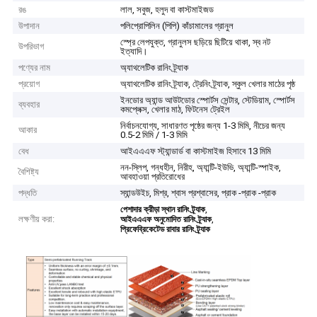
রঙ
লাল, সবুজ, হলুদ বা কাস্টমাইজড
উপাদান
পলিপ্রোপিলিন (পিপি) কাঁচামালের গ্রানুল
স্প্রে লেপযুক্ত, গ্রানুলস ছড়িয়ে ছিটিয়ে থাকা, স্ব নট
উপরিভাগ
ইত্যাদি।
পণ্যের নাম
অ্যাথলেটিক রানিং ট্র্যাক
প্রয়োগ
অ্যাথলেটিক রানিং ট্র্যাক, ট্রেনিং ট্র্যাক, স্কুল খেলার মাঠের পৃষ্ঠ
ইনডোর অ্যান্ড আউটডোর স্পোর্টস সেন্টার, স্টেডিয়াম, স্পোর্টস
ব্যবহার
কমপ্লেক্স, খেলার মাঠ, ফিটনেস ট্রেইল
নির্বাচনযোগ্য, সাধারণত পৃষ্ঠের জন্য 1-3 মিমি, নীচের জন্য
আকার
0.5-2 মিমি / 1-3 মিমি
বেধ
আইএএএফ স্ট্যান্ডার্ড বা কাস্টমাইজ হিসাবে 13 মিমি
নন-স্লিপ, গন্ধহীন, নিরীহ, অ্যান্টি-ইউভি, অ্যান্টি-স্পাইক,
বৈশিষ্ট্য
আবহাওয়া প্রতিরোধের
পদ্ধতি
স্যান্ডউইচ, মিশ্র, শ্বাস প্রশ্বাসের, প্রাক -প্রাক -প্রাক
,
পেশাদার ক্রীড়া স্থান রানিং ট্র্যাক
লক্ষণীয় করা:
,
আইএএএফ অনুমোদিত রানিং ট্র্যাক
প্রিফেব্রিকেটেড রাবার রানিং ট্র্যাক