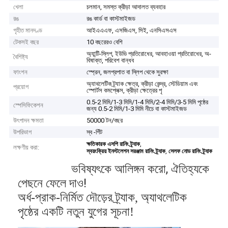
খেলা
চলমান, সমস্ত ক্রীড়া আদালত ব্যবহার
রঙ
রঙ কার্ড বা কাস্টমাইজড
গৃহীত মানদণ্ড
আইএএএফ, এসজিএস, সিই, এনসিএসএস
টেকসই বছর
10 বছরেরও বেশি
অ্যান্টি-স্লিপ, ইউভি প্রতিরোধের, আবহাওয়া প্রতিরোধের, অ-
বৈশিষ্ট্য
বিষাক্ত, পরিবেশ বান্ধব
ফাংশন
স্প্রেন, জলপ্রপাত বা স্লিপ থেকে সুরক্ষা
অ্যাথলেটিক ট্র্যাক ক্ষেত্র, ক্রীড়া কেন্দ্র, স্টেডিয়াম এবং
প্রয়োগ
স্পোর্টস কমপ্লেক্স, ক্রীড়া ক্ষেত্রের পৃ
0.5-2 মিমি/1-3 মিমি/1-4 মিমি/2-4 মিমি/3-5 মিমি পৃষ্ঠের
স্পেসিফিকেশন
জন্য 0.5-2 মিমি/1-3 মিমি নীচে বা কাস্টমাইজড
উৎপাদন ক্ষমতা
50000 টন/বছর
উপরিভাগ
স্ব -গিঁট
,
ক্ষতিকারক এসপি রানিং ট্র্যাক
লক্ষণীয় করা:
,
স্বয়ংক্রিয় ইনস্টলেশন সরঞ্জাম রানিং ট্র্যাক
সেলফ নোড রানিং ট্র্যাক
ভবিষ্যৎকে আলিঙ্গন করো, ঐতিহ্যকে
পেছনে ফেলে দাও!
অর্ধ-প্রাক-নির্মিত দৌড়ের ট্র্যাক, অ্যাথলেটিক
পৃষ্ঠের একটি নতুন যুগের সূচনা!