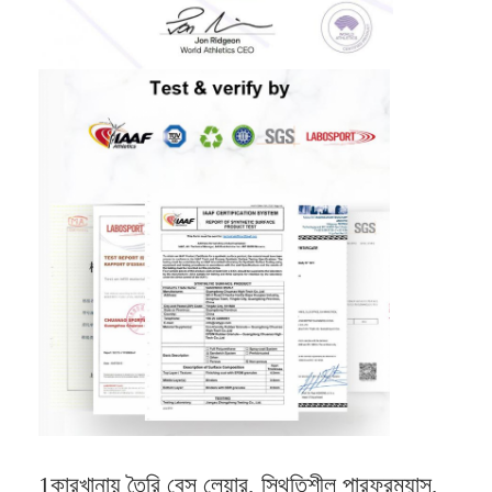
আমাদের সম্পর্কে
কারখানা ভ্রমণ
মান নিয়ন্ত্রণ
যোগাযোগ করুন
খবর
এখন চ্যাট
স্পোর্টস রাবারের মেঝে
খেলার মাঠের রাবার মেঝে
ফিটনেস রাবার মেঝে
1কারখানায় তৈরি বেস লেয়ার, স্থিতিশীল পারফরম্যান্স,