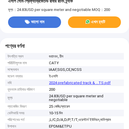
এসপি সেমি-প্রিফ্যাব্রিকেটেড রাবার রানিং ট্র্যাক
মূল্য：24.83USD per square meter and negotiable
MOQ：200
ভালো দাম
এখন চ্যাট
পণ্যের বর্ণনা
উৎপত্তি স্থল
গুয়াংডং, চীন
পরিচিতিমুলক নাম
CATY
সাক্ষ্যদান
IAAF,SGS,CE,NCSS
মডেল নম্বার
ইএসপি
নথি
2024 prefabricated track & ...TS.pdf
ন্যূনতম চাহিদার পরিমাণ
200
24.83USD per square meter and
মূল্য
negotiable
প্যাকেজিং বিবরণ
25 কেজি/ব্যারেল
ডেলিভারি সময়
10-15 দিন
পরিশোধের শর্ত
,L/C,D/A,D/P,T/T,ওয়েস্টার্ন ইউনিয়ন,মানিগ্রাম
উপাদান
EPDM&ETPU