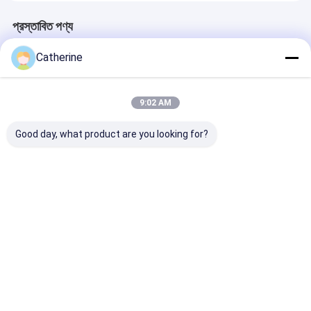
প্রস্তাবিত পণ্য
Catherine
9:02 AM
Good day, what product are you looking for?
হোম এবং বাণিজ্যিক জিম
জিম এবং খেলার মাঠের জন্য
প্রাকটিক্যাল রাবার ফিট
ব্যবহারের জন্য স্লিপ-প্রতিরোধী
স্লিপ-প্রতিরোধী এবং টেকসই
সাউন্ডপ্রুফ, অ্যান্টি স্
এবং টেকসই মাল্টি-ফাংশনাল
কালার ফ্লেক রাবার ফ্লোরিং
ফ্লোর গ্যারেজের জন্য
রাবার ম্যাট
টাইলস
ভালো দাম
ভালো দাম
ভালো দাম
বাড়ি
আমাদের
আমাদের সাথে যোগাযোগ
Desktop
সম্পর্কে
করুন
Site
সাইট ম্যাপ
গোপনীয়তা নীতি