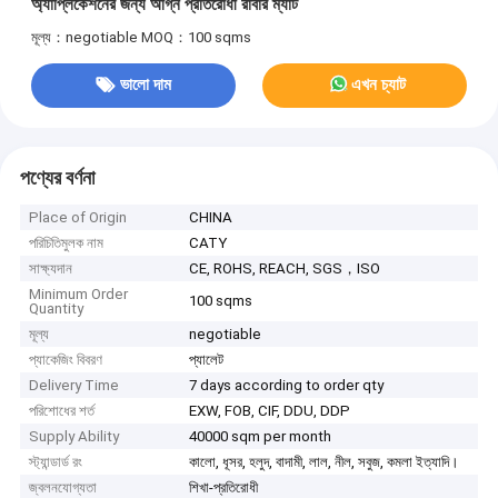
অ্যাপ্লিকেশনের জন্য অগ্নি প্রতিরোধী রাবার ম্যাট
মূল্য：negotiable
MOQ：100 sqms
ভালো দাম
এখন চ্যাট
পণ্যের বর্ণনা
Place of Origin
CHINA
পরিচিতিমুলক নাম
CATY
সাক্ষ্যদান
CE, ROHS, REACH, SGS，ISO
Minimum Order
100 sqms
Quantity
মূল্য
negotiable
প্যাকেজিং বিবরণ
প্যালেট
Delivery Time
7 days according to order qty
পরিশোধের শর্ত
EXW, FOB, CIF, DDU, DDP
Supply Ability
40000 sqm per month
স্ট্যান্ডার্ড রং
কালো, ধূসর, হলুদ, বাদামী, লাল, নীল, সবুজ, কমলা ইত্যাদি।
জ্বলনযোগ্যতা
শিখা-প্রতিরোধী