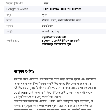
বিক্রয় পৃষ্ঠের পরে
৩ বছর
Length x width
500*500mm, 1000*1000mm
নমুনা
মুক্ত
মডেল
বিভিন্ন প্যাটার্ন, অথবা কাস্টমাইজ করুন
প্রকার
রাবার টাইল
প্যাকিং
প্যালেট 1x 1 মি
,
বহুমুখী ফিটনেস রাবার ম্যাট
লক্ষণীয় করা:
,
1000*1000 মিমি ফিটনেস রাবার ম্যাট
ভারী দায়িত্ব ফিটনেস রাবার ম্যাট
পণ্যের বর্ণনাঃ
ফিটনেস রাবার মেঝে আপনার ফিটনেস স্পেস জন্য উচ্চতর সুরক্ষা এবং স্থায়িত্ব
প্রদান করার জন্য ডিজাইন করা একটি উচ্চ মানের জিম মেঝে মাদুর রাবার।
≥31% এর উল্লম্ব বিকৃতি সহ,এই মেঝে রাবার মাদুর চমৎকার শক শোষণ এবং
cushioning উপলব্ধ, এটি জিম, ফিটনেস সেন্টার, এবং ব্যায়াম স্টুডিওতে
উচ্চ ট্রাফিক এলাকার জন্য আদর্শ করে তোলে।
আমাদের ফিটনেস রাবার ফ্লোরিং পণ্যটি একটি বিনামূল্যে নমুনা সহ আসে, যা
আপনাকে বৃহত্তর ক্রয় করার আগে প্রথম হাত থেকে গুণমান এবং কর্মক্ষমতা
অনুভব করতে দেয়।এই নমুনাটি নিশ্চিত করে যে আপনি এই শীর্ষ-লাইন জিম