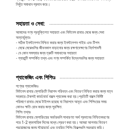
EPDM রাবার গ্রানুলস
নিখুঁত সমাধান প্রদান করে।
বাণিজ্যিক কাঁচা মেঝে
সহায়তা ও সেবা:
একসাথে বাঁধা রাবার প্যাভেলার
আমাদের পণ্য প্রযুক্তিগত সহায়তা এবং ফিটনেস রাবার মেঝে জন্য সেবা
অন্তর্ভুক্তঃ
কৃত্রিম ঘাস infill
- সঠিক ইনস্টলেশন নিশ্চিত করার জন্য ইনস্টলেশন গাইড এবং টিপস
- মেঝে মেঝেগুলির জীবনকাল বাড়ানোর জন্য রক্ষণাবেক্ষণের নির্দেশাবলী
- যে কোন সমস্যার জন্য ত্রুটি সমাধানের সহায়তা
এসবিআর রাবার কণিকা
- গ্যারান্টি সম্পর্কিত তথ্য এবং পণ্য সম্পর্কিত উদ্বেগগুলির জন্য সহায়তা
পিইউ বাইন্ডার
প্যাকেজিং এবং শিপিংঃ
কৃত্রিম ঘাস
পণ্যের প্যাকেজিংঃ
ফিটনেস রাবার ফ্লোরিংটি নিরাপদ পরিবহন এবং বিতরণ নিশ্চিত করার জন্য যত্ন
রানিং ট্র্যাক ইনস্টলেশন
সহকারে টেকসই কার্ডবোর্ড বাক্সে প্যাকেজ করা হয়।প্রতিটি বাক্সে নির্দিষ্ট
পরিমাণে রাবার মেঝে টাইলস রয়েছে যা নিরাপদে আবৃত এবং শিপিংয়ের সময়
কোনও ক্ষতি রোধ করার জন্য সুরক্ষিত.
শিপিং তথ্যঃ
ফিটনেস রাবার ফ্লোরিংয়ের অর্ডারগুলি সাধারণত অর্থ প্রদানের নিশ্চিতকরণের
পরে 1-2 ব্যবসায়িক দিনের মধ্যে প্রেরণ করা হয়। আমরা আপনার বিতরণ
প্রয়োজনের জন্য স্ট্যান্ডার্ড এবং ত্বরিত শিপিং বিকল্পগুলি সরবরাহ করি।