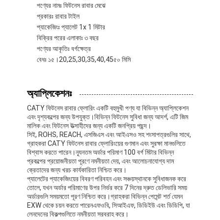
পণ্যের নামঃ ফিটনেস রাবার মেঝে
প্রকারঃ রাবার টাইল
প্যাকেজিংঃ প্যালেট 1x 1 মিটার
বিক্রির পরের এলাকাঃ ৩ বছর
পণ্যের আকৃতিঃ বর্গক্ষেত্র
বেধঃ ১৫।20,25,30,35,40,45৫০ মিমি
অ্যাপ্লিকেশনঃ
CATY ফিটনেস রাবার ফ্লোরিং একটি বহুমুখী পণ্য যা বিভিন্ন অ্যাপ্লিকেশন
এবং দৃশ্যকল্পের জন্য উপযুক্ত।বিভিন্ন ফিটনেস সুবিধা জন্য আদর্শ, এটি জিম
মালিক এবং ফিটনেস উত্সাহীদের জন্য একটি জনপ্রিয় পছন্দ।
সিই, ROHS, REACH, এসজিএস এবং আইএসও সহ শংসাপত্রগুলির সাথে,
গ্রাহকরা CATY ফিটনেস রাবার ফ্লোরিংয়ের গুণমান এবং সুরক্ষা মানগুলিতে
বিশ্বাস করতে পারেন।ন্যূনতম অর্ডার পরিমাণ 100 বর্গ মিটার বিভিন্ন
প্রকল্পের প্রয়োজনীয়তা পূরণে নমনীয়তা দেয়, এবং আলোচনাযোগ্য দাম
বাড়ি
ক্রেতাদের জন্য খরচ কার্যকারিতা নিশ্চিত করে।
প্যালেটের প্যাকেজিংয়ের বিবরণ পরিবহন এবং সঞ্চয়স্থানকে সুবিধাজনক করে
পণ্য
তোলে, যখন অর্ডার পরিমাণের উপর নির্ভর করে 7 দিনের দ্রুত ডেলিভারি সময়
অর্ডারগুলি সময়মতো পূরণ নিশ্চিত করে।গ্রাহকরা বিভিন্ন পেমেন্ট শর্ত যেমন
EXW থেকে চয়ন করতে পারেনএফওবি, সিআইএফ, ডিডিইউ এবং ডিডিপি, যা
ভিডিও
লেনদেনের বিকল্পগুলিতে নমনীয়তা সরবরাহ করে।