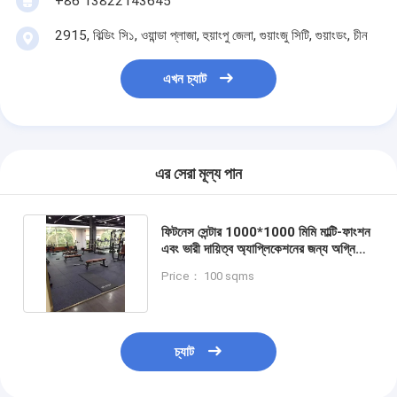
+86 13822143645
2915, বিল্ডিং সি১, ওয়ান্ডা প্লাজা, হুয়াংপু জেলা, গুয়াংজু সিটি, গুয়াংডং, চীন
এখন চ্যাট
এর সেরা মূল্য পান
ফিটনেস সেন্টার 1000*1000 মিমি মাল্টি-ফাংশন
এবং ভারী দায়িত্ব অ্যাপ্লিকেশনের জন্য অগ্নি
প্রতিরোধী রাবার ম্যাট
Price： 100 sqms
চ্যাট