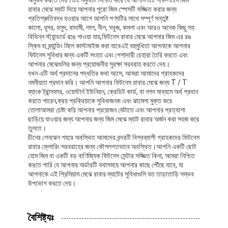
রাবার মেঝে ম্যাট দিয়ে আপনার পুরো জিম স্পেসটি সজ্জিত করার জন্য
প্রতিশ্রুতিবদ্ধ হওয়ার আগে আপনি পণ্যটির সাথে সম্পূর্ণ সন্তুষ্ট.
কালো, ধূসর, হলুদ, বাদামী, লাল, নীল, সবুজ, কমলা এবং আরও অনেক কিছু সহ
বিভিন্ন স্ট্যান্ডার্ড রঙে পাওয়া যায়,ফিটনেস রাবার মেঝে আপনার জিম এর রঙ
স্কিম বা ব্র্যান্ডিং মিলে কাস্টমাইজ করা যাবেএই বহুমুখিতা আপনাকে আপনার
ফিটনেস সুবিধার জন্য একটি সংহত এবং পেশাদারী চেহারা তৈরি করতে এবং
আপনার মেঝেগুলির জন্য প্রয়োজনীয় সুরক্ষা সরবরাহ করতে দেয়।
যখন এটি অর্থ প্রদানের পদ্ধতির কথা আসে, আমরা আমাদের গ্রাহকদের
নমনীয়তা প্রদান করি। আপনি আপনার ফিটনেস রাবার মেঝে জন্য T / T
ব্যাংক ট্রান্সফার, ওয়েস্টার্ন ইউনিয়ন, ক্রেডিট কার্ড, বা নগদ মাধ্যমে অর্থ প্রদান
করতে পারেন,ক্রয় প্রক্রিয়াকে সুবিধাজনক এবং ঝামেলা মুক্ত করে
তোলাআমরা চেষ্টা করি আপনার প্রয়োজন মেটাতে এবং আপনার প্রত্যাশা
ছাড়িয়ে যাওয়ার জন্য আপনার জন্য জিম মেঝে ম্যাট রাবার অর্জন করা সহজ করে
তুলতে।
চীনের শেনঝেন শহরে অবস্থিত আমাদের বন্দরটি বিশ্বব্যাপী গ্রাহকদের ফিটনেস
রাবার ফ্লোরিং সরবরাহের জন্য কৌশলগতভাবে অবস্থিত।আপনি একটি ছোট
হোম জিম বা একটি বড় বাণিজ্যিক ফিটনেস সেন্টার সজ্জিত কিনা, আমরা নিশ্চিত
করতে পারি যে আপনার অর্ডারটি যথাসময়ে আপনার কাছে পৌঁছে যাবে, যা
আপনাকে এই প্রিমিয়াম মেঝে রাবার ম্যাটের সুবিধাগুলি যত তাড়াতাড়ি সম্ভব
উপভোগ করতে দেয়।
বৈশিষ্ট্যঃ