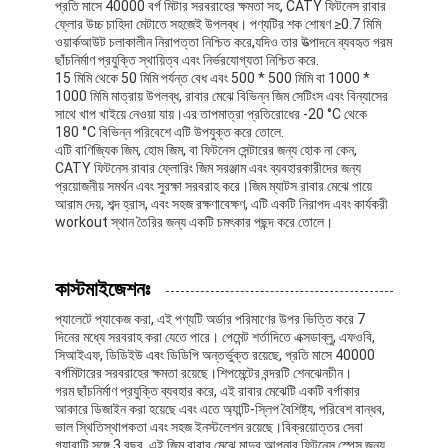
প্রতি মাসে 40000 বর্গ মিটার সরবরাহের ক্ষমতা সহ, CATY ফিটনেস রাবার
আমাদের সম্পর্কে
ফ্লোর উচ্চ চাহিদা মেটাতে সহজেই উপলব্ধ। পণ্যটির শক শোষণ ≥0.7 মিমি
ওয়ার্কআউট চলাকালীন নিরাপত্তা নিশ্চিত করে,যদিও তার উত্পাদনে ব্যবহৃত গরম
ছাঁচনির্মাণ প্রযুক্তি স্থায়িত্ব এবং নির্ভরযোগ্যতা নিশ্চিত করে.
কারখানা ভ্রমণ
15 মিমি থেকে 50 মিমি পর্যন্ত বেধ এবং 500 * 500 মিমি বা 1000 *
1000 মিমি মাত্রায় উপলব্ধ, রাবার মেঝে বিভিন্ন জিম সেটিংস এবং বিন্যাসের
মান নিয়ন্ত্রণ
সাথে খাপ খাইয়ে নেওয়া যায়।এর তাপমাত্রা প্রতিরোধের -20 °C থেকে
180 °C বিভিন্ন পরিবেশে এটি উপযুক্ত করে তোলে.
এটি বাণিজ্যিক জিম, হোম জিম, বা ফিটনেস সেন্টারের জন্য হোক না কেন,
যোগাযোগ করুন
CATY ফিটনেস রাবার ফ্লোরিং জিম সরঞ্জাম এবং ব্যবহারকারীদের জন্য
প্রয়োজনীয় সমর্থন এবং সুরক্ষা সরবরাহ করে।জিম ম্যাটস রাবার মেঝে পায়ে
খবর
আরাম দেয়, শব্দ হ্রাস, এবং সহজ রক্ষণাবেক্ষণ, এটি একটি নিরাপদ এবং কার্যকরী
workout স্থান তৈরির জন্য একটি চমৎকার পছন্দ করে তোলে।
এখন চ্যাট
কাস্টমাইজেশনঃ
প্যালেটে প্যাকেজ করা, এই পণ্যটি অর্ডার পরিমাণের উপর ভিত্তি করে 7
স্পোর্টস রাবারের মেঝে
দিনের মধ্যে সরবরাহ করা যেতে পারে। পেমেন্ট শর্তাদিতে এক্সডাব্লু, এফওবি,
সিআইএফ, ডিডিইউ এবং ডিডিপি অন্তর্ভুক্ত রয়েছে, প্রতি মাসে 40000
খেলার মাঠের রাবার মেঝে
বর্গমিটারের সরবরাহের ক্ষমতা রয়েছে।শিপমেন্টের বন্দরটি শেনঝেনচীন।
গরম ছাঁচনির্মাণ প্রযুক্তি ব্যবহার করে, এই রাবার মেঝেটি একটি বর্গাকার
আকারে ডিজাইন করা হয়েছে এবং এতে অ্যান্টি-স্লিপ বৈশিষ্ট্য, পরিবেশ বান্ধব,
ফিটনেস রাবার মেঝে
ভাল স্থিতিস্থাপকতা এবং সহজ ইনস্টলেশন রয়েছে।বিক্রয়োত্তর সেবা
গ্যারান্টি সঙ্গে 3 বছর, এই জিম রাবার মেঝে মাদুর আপনার ফিটনেস স্পেস জন্য