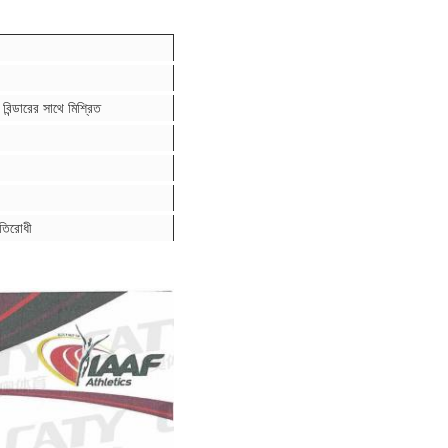
িন্ডারের সাথে মিশ্রিত
রতিরোধী