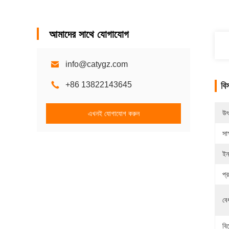
আমাদের সাথে যোগাযোগ
info@catygz.com
+86 13822143645
বি
উৎ
এখনই যোগাযোগ করুন
সাক
ইন
প্
বে
বি