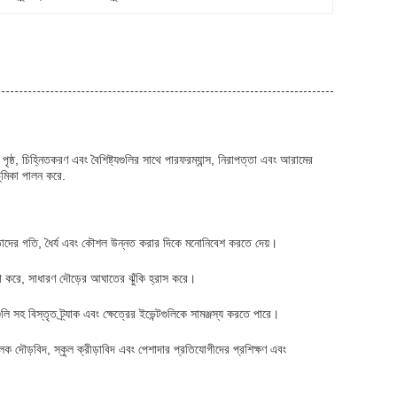
ৃষ্ঠ, চিহ্নিতকরণ এবং বৈশিষ্ট্যগুলির সাথে পারফরম্যান্স, নিরাপত্তা এবং আরামের
 ভূমিকা পালন করে.
িদদের তাদের গতি, ধৈর্য এবং কৌশল উন্নত করার দিকে মনোনিবেশ করতে দেয়।
য়তা করে, সাধারণ দৌড়ের আঘাতের ঝুঁকি হ্রাস করে।
টগুলি সহ বিস্তৃত ট্র্যাক এবং ক্ষেত্রের ইভেন্টগুলিকে সামঞ্জস্য করতে পারে।
নমূলক দৌড়বিদ, স্কুল ক্রীড়াবিদ এবং পেশাদার প্রতিযোগীদের প্রশিক্ষণ এবং