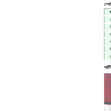
স্পে
ন
ব
উ
ক
স
জ
স
সার্ট