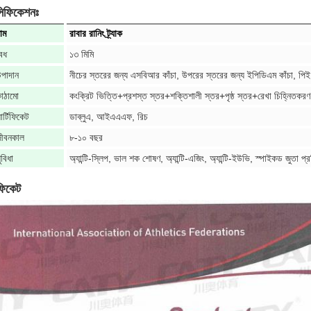
সিফিকেশনঃ
াম
রাবার রানিং ট্র্যাক
েধ
১৩ মিমি
পাদান
নীচের স্তরের জন্য এসবিআর কাঁচা, উপরের স্তরের জন্য ইপিডিএম কাঁচা, পিই ব
াঠামো
কংক্রিট ভিত্তি+প্রশস্ত স্তর+শক্তিশালী স্তর+পৃষ্ঠ স্তর+রেখা চিহ্নিতকরণ
ার্টিফিকেট
ডাব্লুএ, আইএএএফ, রিচ
ীবনকাল
৮-১০ বছর
ুবিধা
অ্যান্টি-স্লিপ, ভাল শক শোষণ, অ্যান্টি-এজিং, অ্যান্টি-ইউভি, স্পাইকড জুতা প্
িফিকেট