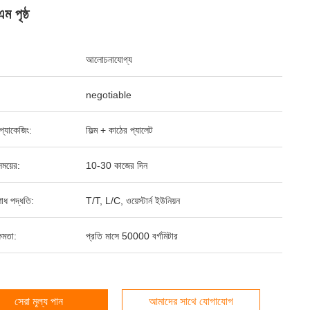
ম পৃষ্ঠ
আলোচনাযোগ্য
negotiable
্ড প্যাকেজিং:
ফিল্ম + কাঠের প্যালেট
ময়ের:
10-30 কাজের দিন
শোধ পদ্ধতি:
T/T, L/C, ওয়েস্টার্ন ইউনিয়ন
ষমতা:
প্রতি মাসে 50000 বর্গমিটার
সেরা মূল্য পান
আমাদের সাথে যোগাযোগ