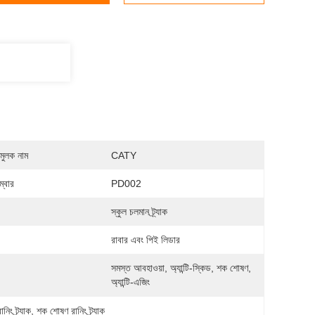
মুলক নাম
CATY
্বার
PD002
:
স্কুল চলমান ট্র্যাক
:
রাবার এবং পিই লিডার
সমস্ত আবহাওয়া, অ্যান্টি-স্কিড, শক শোষণ, 
অ্যান্টি-এজিং
িং ট্র্যাক
, 
শক শোষণ রানিং ট্র্যাক