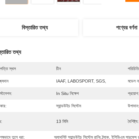
বিস্তারিত তথ্য
পণ্যের বর্ণনা
স্তারিত তথ্য
পত্তি স্থল
চীন
পরিচিতি
্ষ্যদান
IAAF, LABOSPORT, SGS,
মডেল নম
স্টলেশন:
In Situ নিক্ষেপ
প্রয়োগ
রকার:
স্যান্ডউইচ সিস্টেম
উপাদান
ধ:
13 মিমি
বৈশিষ্ট্য:
শেষভাবে তুলে ধরা:
অ্যাথলিট স্যান্ডউইচ সিস্টেম রানিং ট্র্যাক
, 
ইপিডিএম সারফেস রান