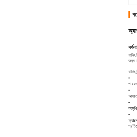
পণ্
অ্যা
বর্ণনা
রানিং
জন্য ড
রানিং 
পারফর
আঘাত 
বহুমুখ
অ্যাক
প্রতি