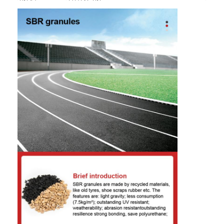
আকার
0.5-2mm, 2-4mm
রঙ
কালো, গাঢ় বেজ
প্যাকিং উপায়
২৫ কেজি/ব্যাগ
অ্যাপ্লিকেশন
কৃত্রিম তৃণভূমি ভর্তি