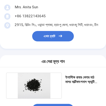
Mrs. Anita Sun
+86 13822143645
2915, বিল্ডিং সি১, ওয়ান্ডা প্লাজা, হুয়াংপু জেলা, গুয়াংজু সিটি, গুয়াংডং, চীন
এখন চ্যাট
এর সেরা মূল্য পান
ইলাস্টিক রাবার খেলার মাঠ
মালচ মাল্টিফাংশনাল অ্যান্টি
স্কিড টেকসই