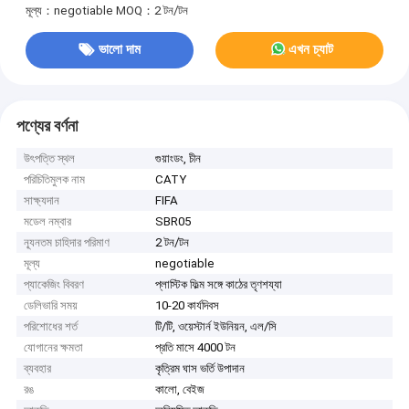
মূল্য：negotiable
MOQ：2 টন/টন
ভালো দাম
এখন চ্যাট
পণ্যের বর্ণনা
উৎপত্তি স্থল
গুয়াংডং, চীন
পরিচিতিমুলক নাম
CATY
সাক্ষ্যদান
FIFA
মডেল নম্বার
SBR05
ন্যূনতম চাহিদার পরিমাণ
2 টন/টন
মূল্য
negotiable
প্যাকেজিং বিবরণ
প্লাস্টিক ফিল্ম সঙ্গে কাঠের তৃণশয্যা
ডেলিভারি সময়
10-20 কার্যদিবস
পরিশোধের শর্ত
টি/টি, ওয়েস্টার্ন ইউনিয়ন, এল/সি
যোগানের ক্ষমতা
প্রতি মাসে 4000 টন
ব্যবহার
কৃত্রিম ঘাস ভর্তি উপাদান
রঙ
কালো, বেইজ