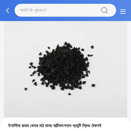
ইলাস্টিক রাবার খেলার মাঠ মালচ মাল্টিফাংশনাল অ্যান্টি স্কিড টেকসই