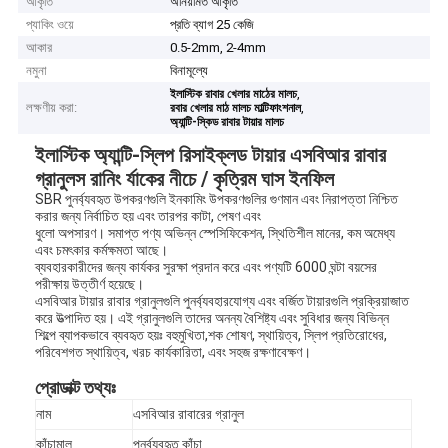
আকৃতি
অনিয়মিত আকৃতি
প্যাকিং ওয়ে
প্রতি ব্যাগ 25 কেজি
আকার
0.5-2mm, 2-4mm
নমুনা
বিনামূল্যে
,
ইলাস্টিক রাবার খেলার মাঠের মালচ
লক্ষণীয় করা:
,
রবার খেলার মাঠ মালচ মাল্টিফাংশনাল
অ্যান্টি-স্কিড রাবার টায়ার মালচ
ইলাস্টিক অ্যান্টি-স্লিপ রিসাইক্লড টায়ার এসবিআর রাবার
গ্রানুলস রানিং র্যাকের নীচে / কৃত্রিম ঘাস ইনফিল
SBR পুনর্ব্যবহৃত উপকরণগুলি ইনকামিং উপকরণগুলির গুণমান এবং নিরাপত্তা নিশ্চিত
করার জন্য নির্বাচিত হয় এবং তারপর কাটা, পেষণ এবং
ধুলো অপসারণ। সমাপ্ত পণ্য অভিন্ন স্পেসিফিকেশন, স্থিতিশীল মানের, কম অমেধ্য
এবং চমৎকার কর্মক্ষমতা আছে।
ব্যবহারকারীদের জন্য কার্যকর সুরক্ষা প্রদান করে এবং পণ্যটি 6000 ঘন্টা বয়সের
পরীক্ষায় উত্তীর্ণ হয়েছে।
এসবিআর টায়ার রাবার গ্রানুলগুলি পুনর্ব্যবহারযোগ্য এবং বর্জিত টায়ারগুলি প্রক্রিয়াজাত
করে উত্পাদিত হয়। এই গ্রানুলগুলি তাদের অনন্য বৈশিষ্ট্য এবং সুবিধার জন্য বিভিন্ন
শিল্পে ব্যাপকভাবে ব্যবহৃত হয়ঃ বহুমুখিতা,শক শোষণ, স্থায়িত্ব, স্লিপ প্রতিরোধের,
পরিবেশগত স্থায়িত্ব, খরচ কার্যকারিতা, এবং সহজ রক্ষণাবেক্ষণ।
প্রোডাক্ট তথ্যঃ
নাম
এসবিআর রাবারের গ্রানুল
কাঁচামাল
পুনর্ব্যবহৃত কাঁচা