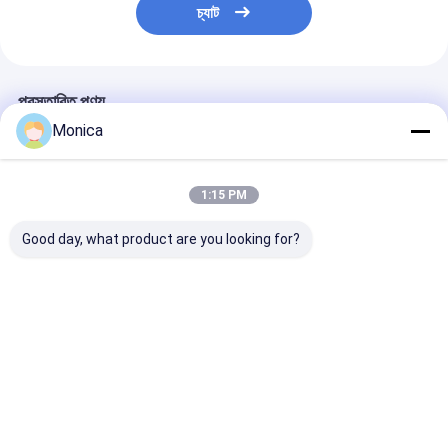
চ্যাট
প্রস্তাবিত পণ্য
Monica
1:15 PM
Good day, what product are you looking for?
কৃত্রিম ঘাসের জন্য সর্বোত্তম
রানিং ট্র্যাক বেস এবং কৃত্রিম
ইউভি প্রতিরোধী কালো 
মানের এসবিআর কাঁচা গ্রানুলস
ঘাসের জন্য SBR রাবার
টুকরো, মাল্টিস্কেন পুনর্ব
পাইকারি কিনুন এসবিআর ইনফিল
গ্রানুলস খরচ কার্যকর এবং
রাবারের গ্রানুলস
দাম প্রতি টন
স্থিতিশীল সরবরাহ
ভালো দাম
ভালো দাম
ভালো দাম
বাড়ি
আমাদের
আমাদের সাথে যোগাযোগ
Desktop