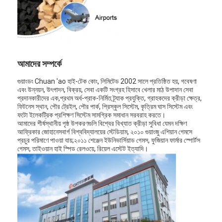
EPDM রাবার গ্রানুলস
বাণিজ্যিক কাঁচা মেঝে
একসাথে বাঁধা রাবার প্যাভেলার
আমাদের সম্পর্কে
কৃত্রিম ঘাস infill
গুয়াংডং Chuan 'ao হাই-টেক কোং, লিমিটেড 2002 সালে প্রতিষ্ঠিত হয়, গবেষণা
এবং উন্নয়ন, উৎপাদন, বিক্রয়, সেবা একটি সংগ্রহ হিসাবে খেলার মাঠ উপাদান সেবা
এসবিআর রাবার কণিকা
প্রদানকারীদের এক,প্রথম অর্ধ-প্রাক-নির্মিত ট্র্যাক প্রযুক্তি, গ্রাহকদের ক্রীড়া ক্ষেত্র,
ফিটনেস স্থান, পৌর ট্রেইল, পৌর পার্ক, প্রিস্কুল সিস্টেম, কৃত্রিম ঘাস সিস্টেম এবং
ফটো ইলেকট্রিক প্রশিক্ষণ সিস্টেম সামগ্রিক সমাধান সরবরাহ করতে।
পিইউ বাইন্ডার
আমাদের শীর্ষস্থানীয় পৃষ্ঠ উপকরণগুলি বিশ্বের বিখ্যাত ক্রীড়া সুবিধা যেমন দক্ষিণ
আফ্রিকার জোহানেসবার্গ বিশ্ববিদ্যালয়ের স্টেডিয়াম, ২০১০ গুয়াংজু এশিয়ান গেমসে
কৃত্রিম ঘাস
প্রচুর পরিমাণে পাওয়া যায়;২০১১ শেঞ্জেন ইউনিভার্সিয়াড গেমস, ফুজিয়ান ফার্মার স্পোর্টস
গেমস, তাইওয়ান হাই স্পিড রেলওয়ে, রিয়েল এস্টেট ইত্যাদি।
রানিং ট্র্যাক ইনস্টলেশন