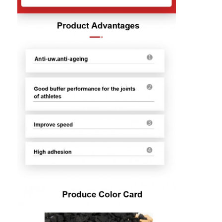
বাড়ি
পণ্য
ভিডিও