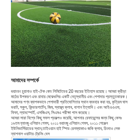
আমাদের সম্পর্কে
গুয়াংডং চুয়ানাও হাই-টেক কোং লিমিটেডের 20 বছরের ইতিহাস রয়েছে। আমরা ক্রীড়া
মাঠের উপকরণ এবং রাবার মেঝেগুলির একটি নেতৃস্থানীয় এবং পেশাদার প্রস্তুতকারক।
আমাদের পণ্য ব্যাপকভাবে পেশাদারী প্রতিযোগিতার স্থান ব্যবহার করা হয়, কৃত্রিম ঘাস
বাড়ি
ভরাট, স্কুল, কিন্ডারগার্টেন, জিম, স্বাস্থ্য ক্লাব, বাগান ইত্যাদি। এবং আইএএএফ,
ফিফা, ল্যাবস্পোর্ট, এসজিএস, সিএমএ পরীক্ষা পাস করেছে।
আমরা সারা বিশ্বে কিছু সফল প্রকল্পও করেছি, আপনার রেফারেন্সের জন্য কিছু কেসঃ
পণ্য
১৯তম হ্যাংজু এশিয়ান গেমস, ২০১১ গুয়াংজু এশিয়ান গেমস, ২০১১ শেঞ্জেন
ইউনিভার্সিয়াডের স্থান,তাইওয়ান হাই স্পিড রেলম্যাকাও জকি ক্লাব, চিংদাও লেক
ভিডিও
ন্যাশনাল ওয়াটার ট্রেনিং বেস