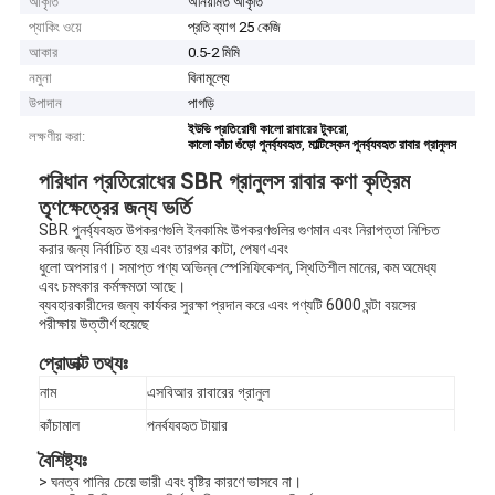
আকৃতি
অনিয়মিত আকৃতি
প্যাকিং ওয়ে
প্রতি ব্যাগ 25 কেজি
আকার
0.5-2 মিমি
নমুনা
বিনামূল্যে
উপাদান
পাগড়ি
,
ইউভি প্রতিরোধী কালো রাবারের টুকরো
লক্ষণীয় করা:
,
কালো কাঁচা গুঁড়ো পুনর্ব্যবহৃত
মাল্টিস্কেন পুনর্ব্যবহৃত রাবার গ্রানুলস
পরিধান প্রতিরোধের SBR গ্রানুলস রাবার কণা কৃত্রিম
তৃণক্ষেত্রের জন্য ভর্তি
SBR পুনর্ব্যবহৃত উপকরণগুলি ইনকামিং উপকরণগুলির গুণমান এবং নিরাপত্তা নিশ্চিত
করার জন্য নির্বাচিত হয় এবং তারপর কাটা, পেষণ এবং
ধুলো অপসারণ। সমাপ্ত পণ্য অভিন্ন স্পেসিফিকেশন, স্থিতিশীল মানের, কম অমেধ্য
এবং চমৎকার কর্মক্ষমতা আছে।
ব্যবহারকারীদের জন্য কার্যকর সুরক্ষা প্রদান করে এবং পণ্যটি 6000 ঘন্টা বয়সের
পরীক্ষায় উত্তীর্ণ হয়েছে
প্রোডাক্ট তথ্যঃ
নাম
এসবিআর রাবারের গ্রানুল
কাঁচামাল
পুনর্ব্যবহৃত টায়ার
বৈশিষ্ট্যঃ
আকার
0.৫-২ মিমি
> ঘনত্ব পানির চেয়ে ভারী এবং বৃষ্টির কারণে ভাসবে না।
রঙ
কালো