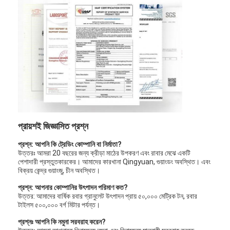
EPDM রাবার গ্রানুলস
বাণিজ্যিক কাঁচা মেঝে
একসাথে বাঁধা রাবার প্যাভেলার
কৃত্রিম ঘাস infill
এসবিআর রাবার কণিকা
পিইউ বাইন্ডার
প্রায়শই জিজ্ঞাসিত প্রশ্ন
কৃত্রিম ঘাস
প্রশ্ন: আপনি কি ট্রেডিং কোম্পানি বা নির্মাতা?
উত্তরঃ আমরা 20 বছরের জন্য ক্রীড়া মাঠের উপকরণ এবং রাবার মেঝে একটি
পেশাদারী প্রস্তুতকারকের। আমাদের কারখানা Qingyuan, গুয়াংডং অবস্থিত। এবং
রানিং ট্র্যাক ইনস্টলেশন
বিক্রয় কেন্দ্র গুয়াংজু, চীন অবস্থিত।
প্রশ্ন: আপনার কোম্পানির উৎপাদন পরিমাণ কত?
উত্তর: আমাদের বার্ষিক রবার গ্রানুলেট উৎপাদন প্রায় ৫০,০০০ মেট্রিক টন, রবার
টাইলস ৫০০,০০০ বর্গ মিটার পর্যন্ত।
প্রশ্নঃ আপনি কি নমুনা সরবরাহ করেন?