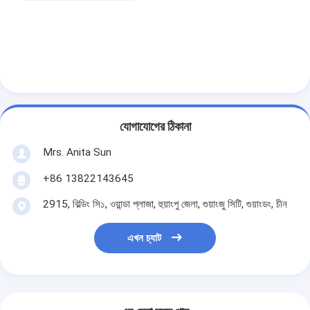
যোগাযোগের ঠিকানা
Mrs. Anita Sun
+86 13822143645
2915, বিল্ডিং সি১, ওয়ান্ডা প্লাজা, হুয়াংপু জেলা, গুয়াংজু সিটি, গুয়াংডং, চীন
এখন চ্যাট