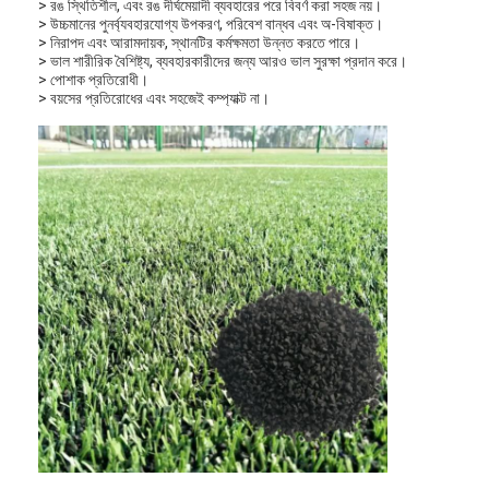
> রঙ স্থিতিশীল, এবং রঙ দীর্ঘমেয়াদী ব্যবহারের পরে বিবর্ণ করা সহজ নয়।
> উচ্চমানের পুনর্ব্যবহারযোগ্য উপকরণ, পরিবেশ বান্ধব এবং অ-বিষাক্ত।
প্যাকিং উপায়
২৫ কেজি/ব্যাগ
> নিরাপদ এবং আরামদায়ক, স্থানটির কর্মক্ষমতা উন্নত করতে পারে।
> ভাল শারীরিক বৈশিষ্ট্য, ব্যবহারকারীদের জন্য আরও ভাল সুরক্ষা প্রদান করে।
অ্যাপ্লিকেশন
কৃত্রিম তৃণভূমি ভর্তি
> পোশাক প্রতিরোধী।
> বয়সের প্রতিরোধের এবং সহজেই কম্প্যাক্ট না।