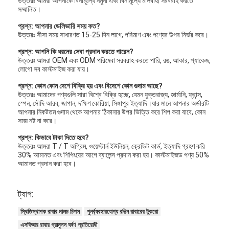
উত্তরঃ আমরা আপনাকে বিনামূল্যে নমুনা এবং বিনামূল্যে মালবাহী সরবরাহ করতে
সম্মানিত।
প্রশ্ন: আপনার ডেলিভারি সময় কত?
উত্তরঃ সীসা সময় সাধারণত 15-25 দিন লাগে, পরিমাণ এবং পণ্যের উপর নির্ভর করে।
প্রশ্ন: আপনি কি ধরনের সেবা প্রদান করতে পারেন?
উত্তরঃ আমরা OEM এবং ODM পরিষেবা সরবরাহ করতে পারি, রঙ, আকার, প্যাকেজ,
লোগো সব কাস্টমাইজ করা যায়।
প্রশ্ন: কোন কোন দেশে বিক্রি হয় এবং বিদেশে কোন গুদাম আছে?
উত্তরঃ আমাদের পণ্যগুলি সারা বিশ্বে বিক্রি হচ্ছে, যেমন যুক্তরাজ্য, জার্মানি, ফ্রান্স,
স্পেন, সৌদি আরব, জাপান, দক্ষিণ কোরিয়া, সিঙ্গাপুর ইত্যাদি।যার মানে আপনার অর্ডারটি
আপনার নিকটতম গুদাম থেকে আপনার ঠিকানার উপর ভিত্তি করে শিপ করা যাবে, কোন
সময় নষ্ট না করে।
প্রশ্ন: কিভাবে টাকা দিতে হবে?
উত্তরঃ আমরা T / T অগ্রিম, ওয়েস্টার্ন ইউনিয়ন, ক্রেডিট কার্ড, ইত্যাদি গ্রহণ করি
30% আমানত এবং শিপিংয়ের আগে ব্যালেন্স প্রদান করা হয়। কাস্টমাইজড পণ্য 50%
আমানত প্রদান করা হবে।
ট্যাগ:
স্থিতিস্থাপক রাবার মালচ চিপস
পুনর্ব্যবহারযোগ্য রঙিন রাবারের টুকরো
এসবিআর রাবার গ্রানুলস ঘর্ষণ প্রতিরোধী