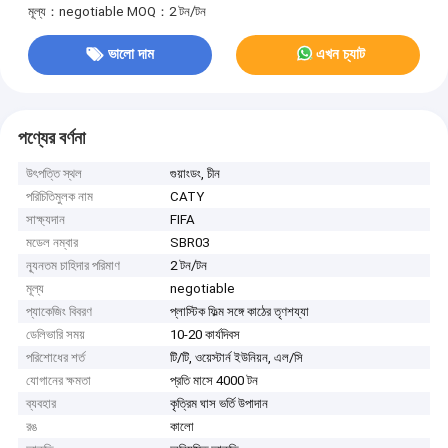
মূল্য：negotiable
MOQ：2 টন/টন
ভালো দাম
এখন চ্যাট
পণ্যের বর্ণনা
উৎপত্তি স্থল
গুয়াংডং, চীন
পরিচিতিমুলক নাম
CATY
সাক্ষ্যদান
FIFA
মডেল নম্বার
SBR03
ন্যূনতম চাহিদার পরিমাণ
2 টন/টন
মূল্য
negotiable
প্যাকেজিং বিবরণ
প্লাস্টিক ফিল্ম সঙ্গে কাঠের তৃণশয্যা
ডেলিভারি সময়
10-20 কার্যদিবস
পরিশোধের শর্ত
টি/টি, ওয়েস্টার্ন ইউনিয়ন, এল/সি
যোগানের ক্ষমতা
প্রতি মাসে 4000 টন
ব্যবহার
কৃত্রিম ঘাস ভর্তি উপাদান
রঙ
কালো