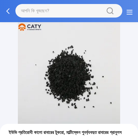
ইউভি প্রতিরোধী কালো রাবারের টুকরো, মাল্টিস্কেন পুনর্ব্যবহৃত রাবারের গ্রানুলস