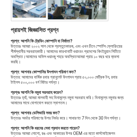
প্রায়শই জিজ্ঞাসিত প্রশ্ন
প্রশ্ন: আপনি কি ট্রেডিং কোম্পানি বা নির্মাতা?
উত্তরঃ আমরা ২০০২ সাল থেকে প্রস্তুতকারক, এবং এখন চীনে স্পোর্টস ফ্লোরিংয়ের
শীর্ষস্থানীয় সরবরাহকারী। আমাদের কারখানাটি গুয়াংডং প্রদেশের কিংইয়ুয়ান সিটিতে
অবস্থিত।আমাদের অফিস গুয়াংজু শহরে অবস্থিতআমরা প্রায় ১০ বছর ধরে ব্যবসা
করছি।
প্রশ্ন: আপনার কোম্পানির উৎপাদন পরিমাণ কত?
উত্তর: আমাদের বার্ষিক রবার গ্রানুলেট উৎপাদন প্রায় ৫০,০০০ মেট্রিক টন, রবার
টাইলস ৫০০,০০০ বর্গ মিটার পর্যন্ত।
প্রশ্নঃ আপনি কি নমুনা সরবরাহ করেন?
উত্তরঃ হ্যাঁ, আমরা মালবাহী সহ বিনামূল্যে নমুনা সরবরাহ করি। বিনামূল্যে নমুনার জন্য
আমাদের সাথে যোগাযোগ করতে স্বাগতম।
প্রশ্ন: আপনার ডেলিভারি সময় কত?
উত্তরঃ অর্ডার পরিমাণের উপর নির্ভর করে। সাধারণত 7 দিন থেকে 30 দিন পর্যন্ত।
প্রশ্ন: আপনি কি ধরনের সেবা প্রদান করতে পারেন?
উত্তরঃ আমরা লোগো, রঙ এবং আকারের উপর OEM এর মতো কাস্টমাইজেশন