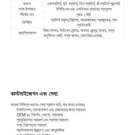
মডেল
এক
প্যাটার্ন, দুই প্যাটার্ন, তিন প্যাটার্ন, 4 প্যাটার্ন পছন্দসই
পণ্য উপাদান
ইপিডিএম এবং এসবিআর রাবারের গ্রানুলস
শীর্ষের বেধ
প্রায় ২ মিমি
প্যাটার্ন সমৃদ্ধ,
নিরাপদ, আরামদায়ক, স্বাস্থ্যকর, শক
বৈশিষ্ট্য
প্রতিরোধী
জিম ফ্লোর, ফিটনেস সেন্টার, অবসর কেন্দ্র, ক্লাব, গল্ফ
অ্যাপ্লিকেশন
অনুশীলন কোর্ট, গল্ফ ক্লাব, হোম জিম এলাকা,
কাস্টমাইজেশন এবং সেবা:
আমরা বিভিন্ন ধরনের সেবা প্রদান করি, যার মধ্যে রয়েছেঃ
ইনস্টলেশন, রক্ষণাবেক্ষণ এবং মেরামতের জন্য সহায়তা
OEM রং, নিদর্শন, লোগো, প্যাকেজ
প্রযুক্তিগত পরামর্শ এবং সমস্যা সমাধান
পণ্য নিরাপত্তা পরামর্শ
প্রতিস্থাপন যন্ত্রাংশ এবং আনুষাঙ্গিক