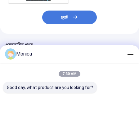
চ্যাট
প্রস্তাবিত পণ্য
Monica
7:30 AM
Good day, what product are you looking for?
হোম এবং বাণিজ্যিক জিম
জিম এবং খেলার মাঠের জন্য
প্রাকটিক্যাল রাবার ফিট
ব্যবহারের জন্য স্লিপ-প্রতিরোধী
স্লিপ-প্রতিরোধী এবং টেকসই
সাউন্ডপ্রুফ, অ্যান্টি স্
এবং টেকসই মাল্টি-ফাংশনাল
কালার ফ্লেক রাবার ফ্লোরিং
ফ্লোর গ্যারেজের জন্য
রাবার ম্যাট
টাইলস
ভালো দাম
ভালো দাম
ভালো দাম