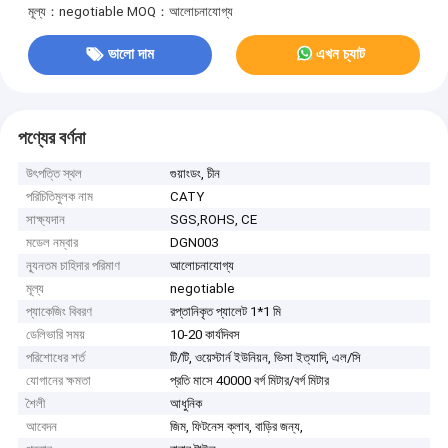
মূল্য：negotiable
MOQ：আলোচনাযোগ্য
ভালো দাম
এখন চ্যাট
পণ্যের বর্ণনা
উৎপত্তি স্থল
গুয়াংডং, চীন
পরিচিতিমুলক নাম
CATY
সাক্ষ্যদান
SGS,ROHS, CE
মডেল নম্বার
DGN003
ন্যূনতম চাহিদার পরিমাণ
আলোচনাযোগ্য
মূল্য
negotiable
প্যাকেজিং বিবরণ
রপ্তানিকৃত প্যালেট 1*1 মি
ডেলিভারি সময়
10-20 কার্যদিবস
পরিশোধের শর্ত
টি/টি, ওয়েস্টার্ন ইউনিয়ন, ভিসা ইত্যাদি, এল/সি
যোগানের ক্ষমতা
প্রতি মাসে 40000 বর্গ মিটার/বর্গ মিটার
শৈলী
আধুনিক
আবেদন
জিম, ফিটনেস ক্লাব, বাড়ির জন্য,