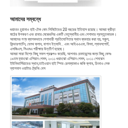
আমাদের সম্বন্ধে
গুয়াংডং চুয়ানাও হাই-টেক কোং লিমিটেডের 20 বছরের ইতিহাস রয়েছে। আমরা ক্রীড়া
মাঠের উপকরণ এবং রাবার মেঝেগুলির একটি নেতৃস্থানীয় এবং পেশাদার প্রস্তুতকারক।
আমাদের পণ্য ব্যাপকভাবে পেশাদারী প্রতিযোগিতার স্থান ব্যবহার করা হয়, স্কুল,
কিন্ডারগার্টেন, হেলথ ক্লাব, বাগান ইত্যাদি... এবং আইএএএফ, ফিফা, ল্যাবসপোর্ট,
এসজিএস, সিএমএ পরীক্ষায় উত্তীর্ণ হয়েছে।
আমরা সারা বিশ্বে কিছু সফল প্রকল্পও করেছি, আপনার রেফারেন্সের জন্য কিছু কেসঃ
১৯তম হ্যাংঝো এশিয়ান গেমস, ২০১১ গুয়াংঝো এশিয়ান গেমস, ২০১১ শেনঝেন
ইউনিভার্সিয়াডের স্থান,তাইওয়ান হাই স্পিড রেলম্যাকাও জকি ক্লাব, চিংদাও লেক
ন্যাশনাল ওয়াটার ট্রেনিং বেস