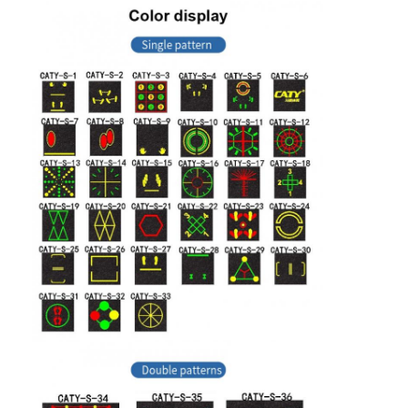
EPDM রাবার গ্রানুলস
বাণিজ্যিক কাঁচা মেঝে
একসাথে বাঁধা রাবার প্যাভেলার
কৃত্রিম ঘাস infill
এসবিআর রাবার কণিকা
পিইউ বাইন্ডার
কৃত্রিম ঘাস
রানিং ট্র্যাক ইনস্টলেশন