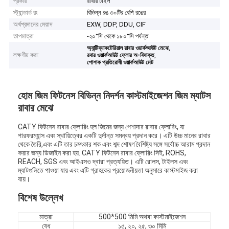
প্রকার
রাবার টাইল
স্ট্যান্ডার্ড রং
বিভিন্ন রঙ ৩০টির বেশি রঙের
অর্থপ্রদানের মেয়াদ
EXW, DDP, DDU, CIF
তাপমাত্রা
-২০°সি থেকে ১৮০°সি পর্যন্ত
,
অ্যান্টিব্যাকটেরিয়াল রাবার ওয়ার্কআউট মেঝে
লক্ষণীয় করা:
,
রবার ওয়ার্কআউট ফ্লোর অ-বিষাক্ত
পোশাক প্রতিরোধী ওয়ার্কআউট মেট
হোম জিম ফিটনেস বিভিন্ন নিদর্শন কাস্টমাইজেশন জিম ম্যাটস
রাবার মেঝে
CATY ফিটনেস রাবার ফ্লোরিং হল জিমের জন্য পেশাদার রাবার ফ্লোরিং, যা
পারফরম্যান্স এবং স্থায়িত্বের একটি দুর্দান্ত সমন্বয় প্রদান করে। এটি উচ্চ মানের রাবার
থেকে তৈরি,এবং এটি তার চমৎকার শক এবং শব্দ শোষণ বৈশিষ্ট্য সঙ্গে সর্বোচ্চ আরাম প্রদান
করার জন্য ডিজাইন করা হয়. CATY ফিটনেস রাবার ফ্লোরিং সিই, ROHS,
REACH, SGS এবং আইএসও দ্বারা প্রত্যয়িত। এটি রোলস, টাইলস এবং
ম্যাটগুলিতে পাওয়া যায় এবং এটি গ্রাহকের প্রয়োজনীয়তা অনুসারে কাস্টমাইজ করা
যায়।
বিশেষ উল্লেখ
মাত্রা
500*500 মিমি অথবা কাস্টমাইজেশন
বেধ
১৫, ২০, ২৫, ৩০ মিমি