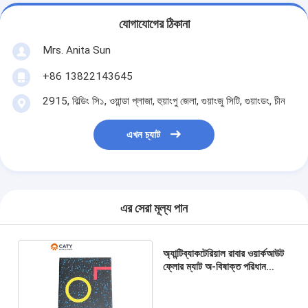
যোগাযোগের ঠিকানা
Mrs. Anita Sun
+86 13822143645
2915, বিল্ডিং সি১, ওয়ান্ডা প্লাজা, হুয়াংপু জেলা, গুয়াংজু সিটি, গুয়াংডং, চীন
এখন চ্যাট
এর সেরা মূল্য পান
অ্যান্টিব্যাকটেরিয়াল রাবার ওয়ার্কআউট
ফ্লোর ম্যাট অ-বিষাক্ত পরিধান
প্রতিরোধী