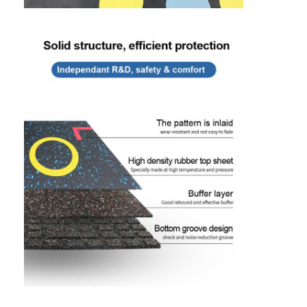
আমাদের সম্পর্কে
কারখানা ভ্রমণ
মান নিয়ন্ত্রণ
যোগাযোগ করুন
খবর
এখন চ্যাট
স্পোর্টস রাবারের মেঝে
খেলার মাঠের রাবার মেঝে
ফিটনেস রাবার মেঝে