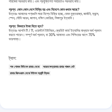
পরিষেবা সরবরাহ করি। এবং প্রযুক্তিগত সহায়তাও সরবরাহ করি।
প্রশ্ন: কোন কোন দেশে বিক্রি হয় এবং বিদেশে কোন গুদাম আছে?
উত্তরঃ আমাদের পণ্যগুলি সারা বিশ্বে বিক্রি হচ্ছে, যেমন যুক্তরাজ্য, জার্মানি, ফ্রান্স,
স্পেন, সৌদি আরব, জাপান, দক্ষিণ কোরিয়া, সিঙ্গাপুর ইত্যাদি।
প্রশ্ন: কিভাবে টাকা দিতে হবে?
উত্তরঃ আপনি টি / টি, ওয়েস্টার্ন ইউনিয়ন, ক্রেডিট কার্ড ইত্যাদির মাধ্যমে অর্থ প্রদান
করতে পারেন। সম্পূর্ণ অর্থ প্রদান, বা 30% আমানত এবং শিপিংয়ের আগে 70%
ভারসাম্য।
ট্যাগ:
শক শোষক ফিটনেস রাবার মেঝে
আয়তক্ষেত্রাকার রাবার পাজল মেট
রাবার পিক্সওয়াল মেঝে টাইলস অ্যান্টি স্কিড