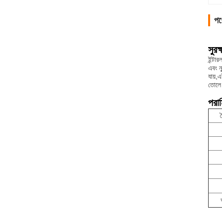
পণ্
সুরক
ইন্টা
এবং ন
যায়,
তোলে
পরা
দ