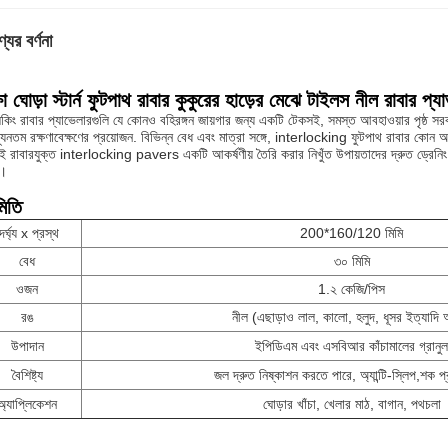
যের বর্ণনা
্ষা ঘোড়া স্টার্ন ফুটপাথ রাবার কুকুরের হাড়ের মেঝে টাইলস নীল রাবার প্
রলকিং রাবার প্যাভেলারগুলি যে কোনও বহিরঙ্গন জায়গার জন্য একটি টেকসই, সমস্ত আবহাওয়ার পৃষ্ঠ 
্যূনতম রক্ষণাবেক্ষণের প্রয়োজন. বিভিন্ন বেধ এবং মাত্রা সঙ্গে, interlocking ফুটপাথ রাবার কো
এই রাবারযুক্ত interlocking pavers একটি আকর্ষণীয় তৈরি করার নিখুঁত উপায়তাদের দ্রুত ড্রেনিং বৈশ
।
মিতি
ৈর্ঘ্য x প্রস্থ
200*160/120 মিমি
বেধ
৩০ মিমি
ওজন
1.২ কেজি/পিস
রঙ
নীল (এছাড়াও লাল, কালো, হলুদ, ধূসর ইত্যাদি
উপাদান
ইপিডিএম এবং এসবিআর কাঁচামালের গ্রানুল
বৈশিষ্ট্য
জল দ্রুত নিষ্কাশন করতে পারে, অ্যান্টি-স্লিপ,
শক প্
অ্যাপ্লিকেশন
ঘোড়ার খাঁচা, খেলার মাঠ, বাগান, পথচলা