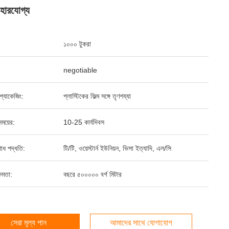
যবহারযোগ্য
১০০০ টুকরা
negotiable
্ড প্যাকেজিং:
প্লাস্টিকের ফিল্ম সঙ্গে তৃণশয্যা
ময়ের:
10-25 কার্যদিবস
শোধ পদ্ধতি:
টি/টি, ওয়েস্টার্ন ইউনিয়ন, ভিসা ইত্যাদি, এল/সি
ষমতা:
বছরে ৫০০০০০ বর্গ মিটার
সেরা মূল্য পান
আমাদের সাথে যোগাযোগ