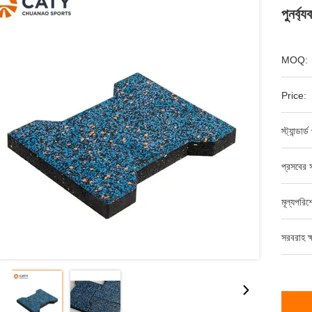
পুনর্ব্
MOQ:
Price:
স্ট্যান্ডার
প্রসবের স
মূল্যপরি
সরবরাহ ক্