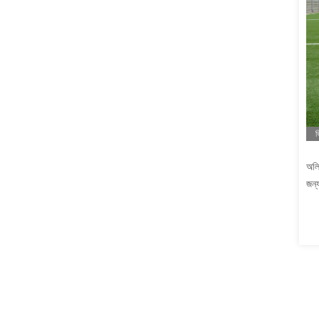
ভ
অলি
জন্