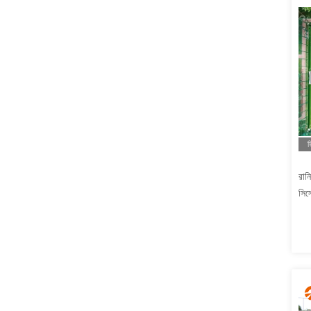
ভ
রানি
সিস
ক্রী