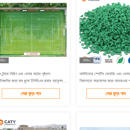
িডিও
ভিডিও
ং ট্র্যাক নির্মাণ এবং খেলার মাঠের পৃষ্ঠতল
আউটডোর স্পোর্টস ফ্লোরিং এবং খেলার
্টেমগুলির জন্য কম ধুলো ইপিডিএম রাবার গ্রানুলস
নিরাপত্তা সারফেসের জন্য আবহাওয়া 
ড়া কমপ্লেক্স ক্রীড়া মাঠ
EPDM রাবার গ্রানুলস
সেরা মূল্য পান
সেরা মূল্য পান