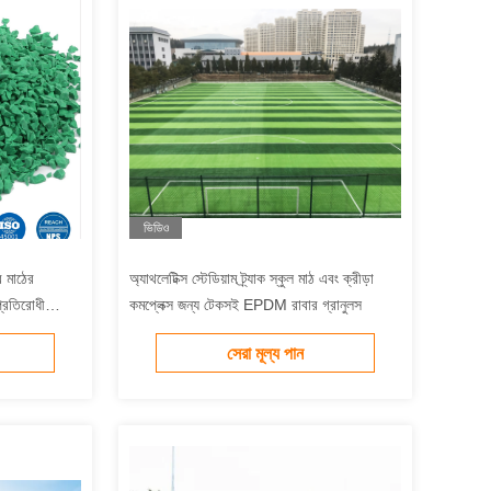
ভিডিও
 মাঠের
অ্যাথলেটিক্স স্টেডিয়াম ট্র্যাক স্কুল মাঠ এবং ক্রীড়া
প্রতিরোধী
কমপ্লেক্স জন্য টেকসই EPDM রাবার গ্রানুলস
সেরা মূল্য পান