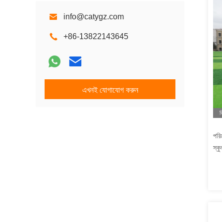
info@catygz.com
+86-13822143645
এখনই যোগাযোগ করুন
ভ
পরি
স্ক